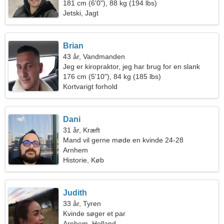
181 cm (6'0"), 88 kg (194 lbs)
Jetski, Jagt
Brian
43 år, Vandmanden
Jeg er kiropraktor, jeg har brug for en slank
kvinde
176 cm (5'10"), 84 kg (185 lbs)
Kortvarigt forhold
Dani
31 år, Kræft
Mand vil gerne møde en kvinde 24-28
Arnhem
Historie, Køb
Judith
33 år, Tyren
Kvinde søger et par
Arnhem, Holland