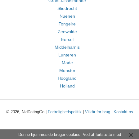
Groot-IJsselmonde
Sliedrecht
Nuenen
Tongelre
Zeewolde
Eersel
Middelharnis
Lunteren
Made
Monster
Hoogland
Holland
© 2026, NldDatingGo |
Fortrolighedspolitik
|
Vilkår for brug
|
Kontakt os
Denne hjemmeside bruger cookies. Ved at fortsætte med