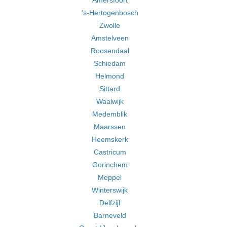
Amersfoort
's-Hertogenbosch
Zwolle
Amstelveen
Roosendaal
Schiedam
Helmond
Sittard
Waalwijk
Medemblik
Maarssen
Heemskerk
Castricum
Gorinchem
Meppel
Winterswijk
Delfzijl
Barneveld