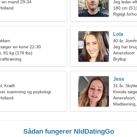
r en mand 29-34
Jeg leder ef
Holland
180 cm (5'11
Rigtigt forho
Lola
ukken
40 år, Jomf
 søger en kone 22-30
Jeg har brug
, 81 kg (178 lbs)
Amersfoort
rafttræning
Bryllup
Jess
l, Kræft
31 år, Skytt
ker svømning og psykologi
Kvinde søge
Holland
Amersfoort,
Madlavning, 
Sådan fungerer NldDatingGo