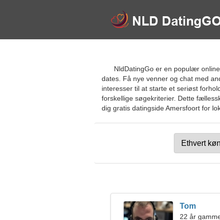
NldDatingGo er en populær online d
dates. Få nye venner og chat med andr
interesser til at starte et seriøst forh
forskellige søgekriterier. Dette fælles
dig gratis datingside Amersfoort for lo
Tom
22 år gamm