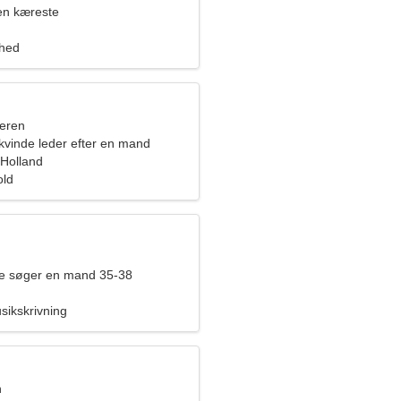
en kæreste
ghed
eren
kvinde leder efter en mand
 Holland
old
de søger en mand 35-38
sikskrivning
n