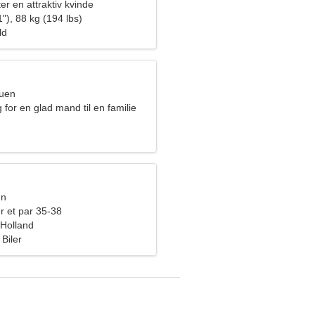
ter en attraktiv kvinde
"), 88 kg (194 lbs)
ld
ruen
 for en glad mand til en familie
en
r et par 35-38
 Holland
Biler