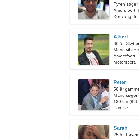
Fyren søger
Amersfoort, 
Kortvarigt fo
Albert
36 år, Skytte
Mand vil ge
Amersfoort
Motorsport, P
Peter
58 år gamme
Mand søger 
190 cm (6'3")
Familie
Sarah
25 år, Løven