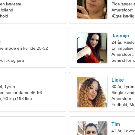
 en kæreste
Pige søger 
Holland
Amersfoort
rhold
Ægte kærli
Jasmijn
n
24 år, Vædd
rne møde en kvinde 25-32
En impulsiv 
Amersfoort,
olitik og jura
Seriøst forh
Lieke
l, Tyren
30 år, Tyren
en senior dame 46-56
Single kvin
, 90 kg (198 lbs)
Amersfoort
Fodbold, Mu
Tim
41 år, Løve