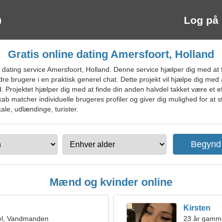
Log på
Gratis online dating Amersfoort, Holland
ating service Amersfoort, Holland. Denne service hjælper dig med at fi
e brugere i en praktisk generel chat. Dette projekt vil hjælpe dig me
old. Projektet hjælper dig med at finde din anden halvdel takket være et ef
skab matcher individuelle brugeres profiler og giver dig mulighed for at 
kale, udlændinge, turister.
Mænd og kvinder online
Kirsten
el, Vandmanden
23 år gamm