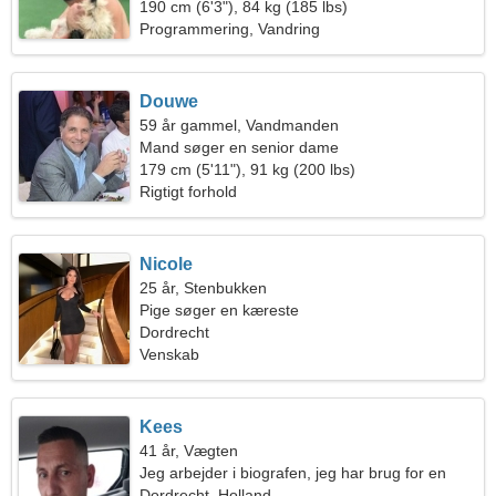
190 cm (6'3"), 84 kg (185 lbs)
Programmering, Vandring
Douwe
59 år gammel, Vandmanden
Mand søger en senior dame
179 cm (5'11"), 91 kg (200 lbs)
Rigtigt forhold
Nicole
25 år, Stenbukken
Pige søger en kæreste
Dordrecht
Venskab
Kees
41 år, Vægten
Jeg arbejder i biografen, jeg har brug for en
yndefuld kvinde
Dordrecht, Holland