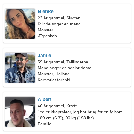
Nienke
23 år gammel, Skytten
Kvinde søger en mand
Monster
Ægteskab
Jamie
59 år gammel, Tvillingerne
Mand søger en senior dame
Monster, Holland
Kortvarigt forhold
Albert
46 år gammel, Kræft
Jeg er kiropraktor, jeg har brug for en følsom
kvinde
189 cm (6'3"), 90 kg (198 lbs)
Familie