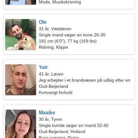
Mode, Musikskrivning
Ole
31 år, Vædderen
Single mand søger en kone 26-30
181 cm (6'0"), 77 kg (169 lbs)
Ridning, Klippe
Yair
41 år, Løven
Jeg arbejder i et brandvæsen på udkig efter en
genert kvinde
Oud-Beijerland
Kortvarigt forhold
Maaike
30 år, Tyren
Single kvinde søger en mand 32-40
Oud-Beijerland, Holland
Base jumping, Rejse