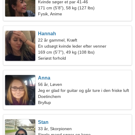
Kvinde søger et par 41-46
171 cm (5'8"), 58 kg (127 lbs)
Fysik, Anime
Hannah
22 år gammel, Kræft
En udsøgt kvinde leder efter venner
169 cm (5'7"), 49 kg (108 lbs)
Seriøst forhold
Anna
56 år, Løven
Jeg er glad for guitar og går ture i den friske luft
Doetinchem
Bryllup
Stan
33 år, Skorpionen
Single mand søger en kone