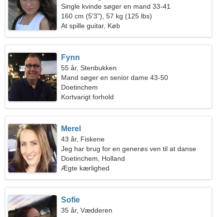
Single kvinde søger en mand 33-41
160 cm (5'3"), 57 kg (125 lbs)
At spille guitar, Køb
Fynn
55 år, Stenbukken
Mand søger en senior dame 43-50
Doetinchem
Kortvarigt forhold
Merel
43 år, Fiskene
Jeg har brug for en generøs ven til at danse
sammen
Doetinchem, Holland
Ægte kærlighed
Sofie
35 år, Vædderen