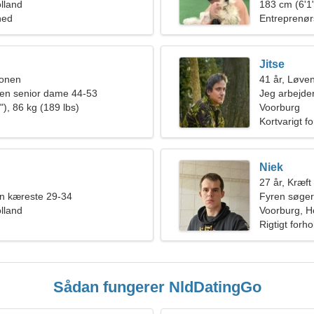
lland
183 cm (6'1"
hed
Entreprenør
Jitse
ionen
41 år, Løve
en senior dame 44-53
Jeg arbejder
), 86 kg (189 lbs)
en romantis
Voorburg
Kortvarigt f
Niek
27 år, Kræft
en kæreste 29-34
Fyren søger
lland
Voorburg, H
Rigtigt forho
Sådan fungerer NldDatingGo