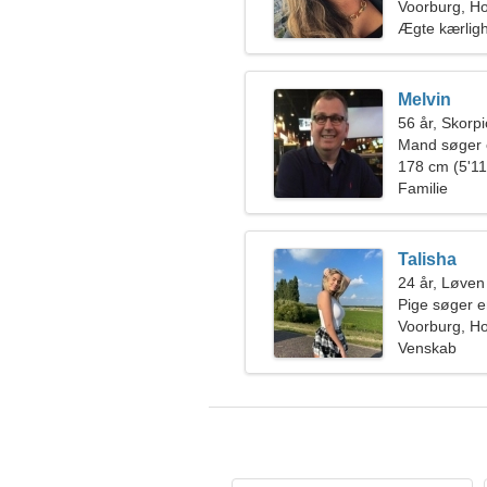
Voorburg, Ho
Ægte kærlig
Melvin
56 år, Skorp
Mand søger 
178 cm (5'11"
Familie
Talisha
24 år, Løven
Pige søger 
Voorburg, Ho
Venskab