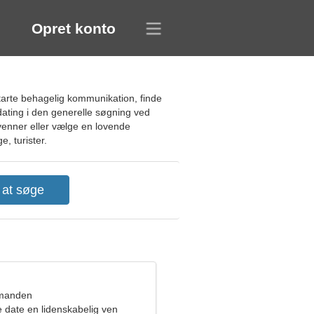
Opret konto
tarte behagelig kommunikation, finde
 dating i den generelle søgning ved
 venner eller vælge en lovende
, turister.
dmanden
e date en lidenskabelig ven