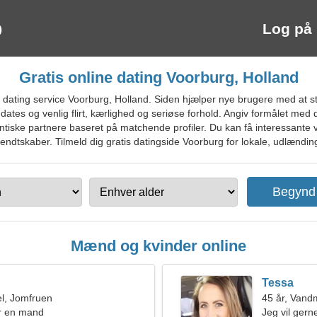
Log på
Gratis online dating Voorburg, Holland
dating service Voorburg, Holland. Siden hjælper nye brugere med at s
dates og venlig flirt, kærlighed og seriøse forhold. Angiv formålet med
mantiske partnere baseret på matchende profiler. Du kan få interessante
ndtskaber. Tilmeld dig gratis datingside Voorburg for lokale, udlændinge
Mænd og kvinder online
Tessa
l, Jomfruen
45 år, Van
r en mand
Jeg vil gern