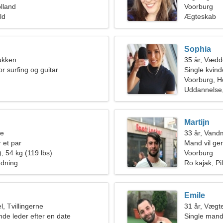
lland
Voorburg
ld
Ægteskab
Sophia
ukken
35 år, Vædd
or surfing og guitar
Single kvin
Voorburg, H
Uddannelse,
Martijn
ne
33 år, Van
 et par
Mand vil ge
, 54 kg (119 lbs)
Voorburg
adning
Ro kajak, Pi
Emile
, Tvillingerne
31 år, Vægt
nde leder efter en date
Single mand