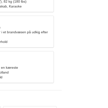
), 82 kg (180 lbs)
skab, Karaoke
n
 i et brandvæsen på udkig efter
k kvinde
orhold
 en kæreste
olland
ld