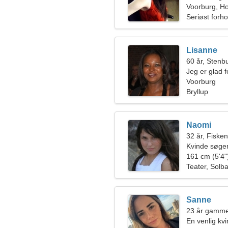
Voorburg, Ho
Seriøst forho
Lisanne
60 år, Stenb
Jeg er glad f
Voorburg
Bryllup
Naomi
32 år, Fiske
Kvinde søger
161 cm (5'4")
Teater, Solb
Sanne
23 år gammel
En venlig kvi