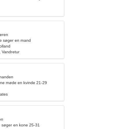
eren
de søger en mand
olland
 Vandretur
dmanden
rne møde en kvinde 21-29
lates
en
 søger en kone 25-31