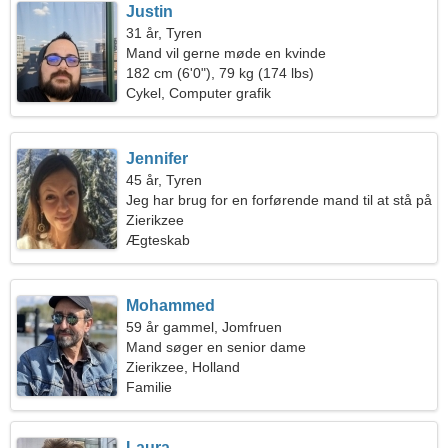
Justin
31 år, Tyren
Mand vil gerne møde en kvinde
182 cm (6'0"), 79 kg (174 lbs)
Cykel, Computer grafik
Jennifer
45 år, Tyren
Jeg har brug for en forførende mand til at stå på
ski sammen
Zierikzee
Ægteskab
Mohammed
59 år gammel, Jomfruen
Mand søger en senior dame
Zierikzee, Holland
Familie
Laura