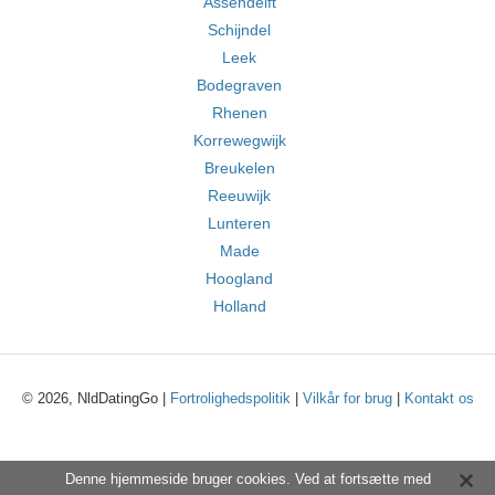
Assendelft
Schijndel
Leek
Bodegraven
Rhenen
Korrewegwijk
Breukelen
Reeuwijk
Lunteren
Made
Hoogland
Holland
© 2026, NldDatingGo |
Fortrolighedspolitik
|
Vilkår for brug
|
Kontakt os
Denne hjemmeside bruger cookies. Ved at fortsætte med