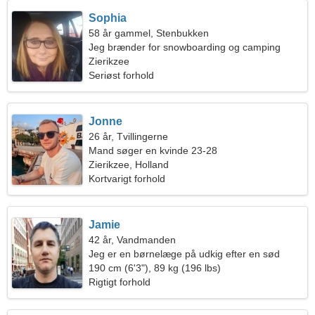
Sophia
58 år gammel, Stenbukken
Jeg brænder for snowboarding og camping
Zierikzee
Seriøst forhold
Jonne
26 år, Tvillingerne
Mand søger en kvinde 23-28
Zierikzee, Holland
Kortvarigt forhold
Jamie
42 år, Vandmanden
Jeg er en børnelæge på udkig efter en sød
kvinde
190 cm (6'3"), 89 kg (196 lbs)
Rigtigt forhold