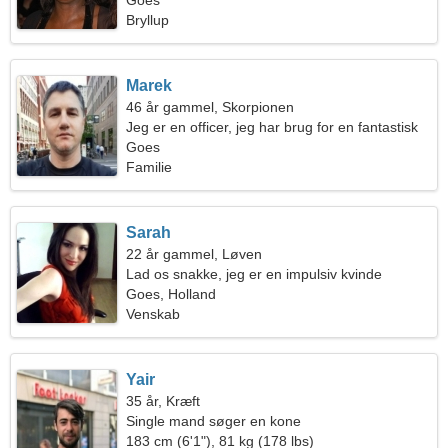
Goes
Bryllup
Marek
46 år gammel, Skorpionen
Jeg er en officer, jeg har brug for en fantastisk
kvinde
Goes
Familie
Sarah
22 år gammel, Løven
Lad os snakke, jeg er en impulsiv kvinde
Goes, Holland
Venskab
Yair
35 år, Kræft
Single mand søger en kone
183 cm (6'1"), 81 kg (178 lbs)