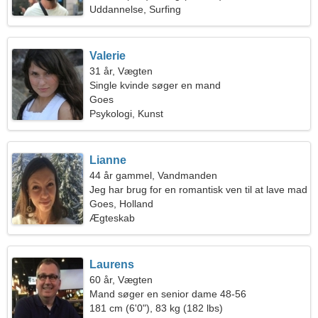
Uddannelse, Surfing
Valerie
31 år, Vægten
Single kvinde søger en mand
Goes
Psykologi, Kunst
Lianne
44 år gammel, Vandmanden
Jeg har brug for en romantisk ven til at lave mad
sammen
Goes, Holland
Ægteskab
Laurens
60 år, Vægten
Mand søger en senior dame 48-56
181 cm (6'0"), 83 kg (182 lbs)