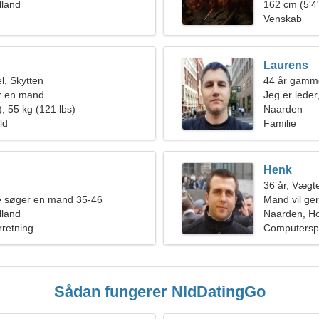
lland
162 cm (5'4"
Venskab
Laurens
, Skytten
44 år gamm
r en mand
Jeg er leder
, 55 kg (121 lbs)
kvinde
Naarden
ld
Familie
Henk
36 år, Vægt
de søger en mand 35-46
Mand vil ge
lland
Naarden, Ho
rretning
Computerspil
Sådan fungerer NldDatingGo