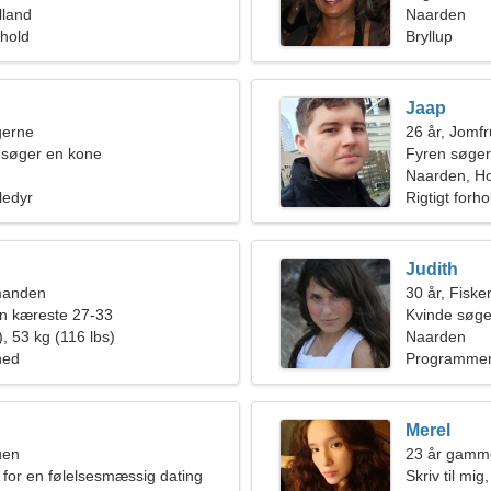
lland
Naarden
rhold
Bryllup
Jaap
ngerne
26 år, Jomf
 søger en kone
Fyren søger
Naarden, Ho
ledyr
Rigtigt forho
Judith
manden
30 år, Fiske
en kæreste 27-33
Kvinde søge
, 53 kg (116 lbs)
Naarden
hed
Programmeri
Merel
uen
23 år gamm
 for en følelsesmæssig dating
Skriv til mi