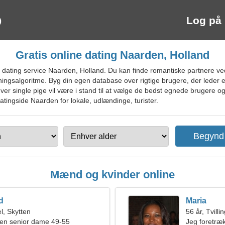
Log på
Gratis online dating Naarden, Holland
dating service Naarden, Holland. Du kan finde romantiske partnere ve
hningsalgoritme. Byg din egen database over rigtige brugere, der leder e
 single pige vil være i stand til at vælge de bedst egnede brugere og 
 datingside Naarden for lokale, udlændinge, turister.
Mænd og kvinder online
d
Maria
, Skytten
56 år, Tvilli
en senior dame 49-55
Jeg foretræ