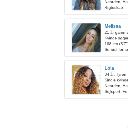
ven
Naarden, Ho
Ægteskab
Melissa
21 år gammel
Kvinde søge
168 cm (5'7")
Seriøst forho
Lola
34 år, Tyren
Single kvin
Naarden, Ho
Sejlsport, Fo