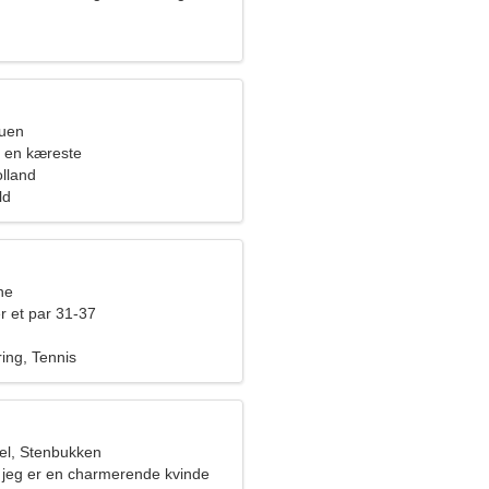
ruen
 en kæreste
lland
ld
ne
r et par 31-37
ng, Tennis
el, Stenbukken
g, jeg er en charmerende kvinde