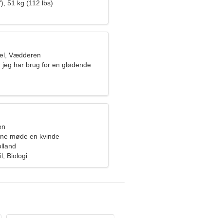
), 51 kg (112 lbs)
el, Vædderen
, jeg har brug for en glødende
en
rne møde en kvinde
lland
, Biologi