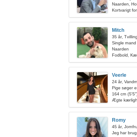
Naarden, Ho
Kortvarigt fo
Mitch
35 år, Tvilli
Single mand
Naarden
Fodbold, Kæ
Veerle
24 år, Vand
Pige søger 
164 cm (5'5")
Ægte kærlig
Romy
45 år, Jomfr
Jeg har brug