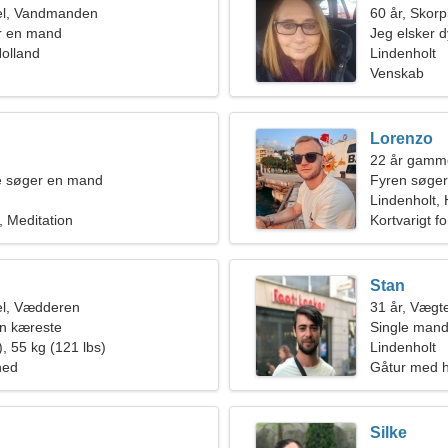
el, Vandmanden
60 år, Skor
r en mand
Jeg elsker 
Holland
Lindenholt
Venskab
Lorenzo
22 år gamm
de søger en mand
Fyren søger
Lindenholt, 
 Meditation
Kortvarigt f
Stan
l, Vædderen
31 år, Vægt
en kæreste
Single mand
, 55 kg (121 lbs)
Lindenholt
hed
Gåtur med h
Silke