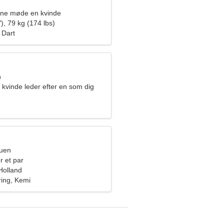
rne møde en kvinde
), 79 kg (174 lbs)
 Dart
n
kvinde leder efter en som dig
ruen
r et par
Holland
ing, Kemi