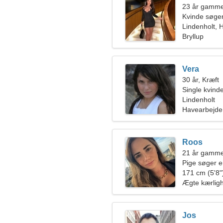
23 år gamm
Kvinde søge
Lindenholt, 
Bryllup
Vera
30 år, Kræft
Single kvin
Lindenholt
Havearbejde,
Roos
21 år gamme
Pige søger 
171 cm (5'8")
Ægte kærlig
Jos