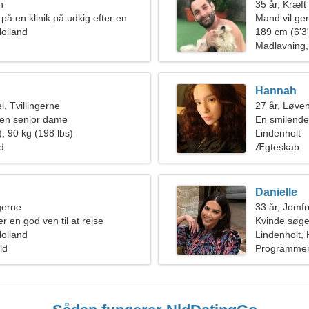
n
35 år, Kræft
på en klinik på udkig efter en
Mand vil ge
Holland
189 cm (6'3"
Madlavning,
Hannah
, Tvillingerne
27 år, Løve
en senior dame
En smilende 
, 90 kg (198 lbs)
Lindenholt
ld
Ægteskab
Danielle
ngerne
33 år, Jomf
er en god ven til at rejse
Kvinde søge
Holland
Lindenholt, 
ld
Programmer