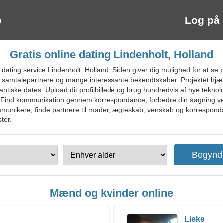
Log på
Gratis online dating Lindenholt, Holland
ating service Lindenholt, Holland. Siden giver dig mulighed for at se på 
e samtalepartnere og mange interessante bekendtskaber. Projektet hjæl
antiske dates. Upload dit profilbillede og brug hundredvis af nye tekno
te. Find kommunikation gennem korrespondance, forbedre din søgning ve
ommunikere, finde partnere til møder, ægteskab, venskab og korresponda
ter.
Mænd og kvinder online
Lieke