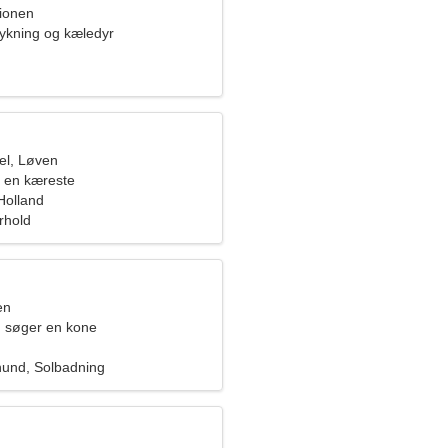
pionen
dykning og kæledyr
el, Løven
 en kæreste
Holland
orhold
en
 søger en kone
und, Solbadning