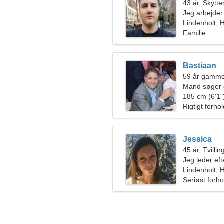
43 år, Skytte
Jeg arbejder 
smuk kvinde
Lindenholt, 
Familie
Bastiaan
59 år gammel
Mand søger 
185 cm (6'1")
Rigtigt forho
Jessica
45 år, Tvilli
Jeg leder eft
sammen
Lindenholt, 
Seriøst forho