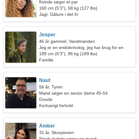
Kvinde søger et par
160 cm (5'3"), 58 kg (127 lbs)
Jagt, Gåture i det fri
Jesper
46 år gammel, Vandmanden
Jeg er en endokrinolog, jeg har brug for en
forførende kvinde
189 cm (6'3"), 86 kg (189 lbs)
Familie
Naut
56 år, Tyren
Mand søger en senior dame 45-54
Gouda
Kortvarigt forhold
Amber
31 år, Skorpionen
Single kvinde søger en mand